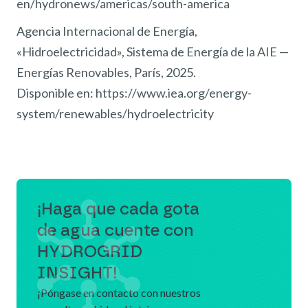
en/hydronews/americas/south-america
Agencia Internacional de Energía,
«Hidroelectricidad», Sistema de Energía de la AIE —
Energías Renovables, París, 2025.
Disponible en: https://www.iea.org/energy-
system/renewables/hydroelectricity
¡Haga que cada gota
de agua cuente con
HYDROGRID
INSIGHT!
¡Póngase en contacto con nuestros