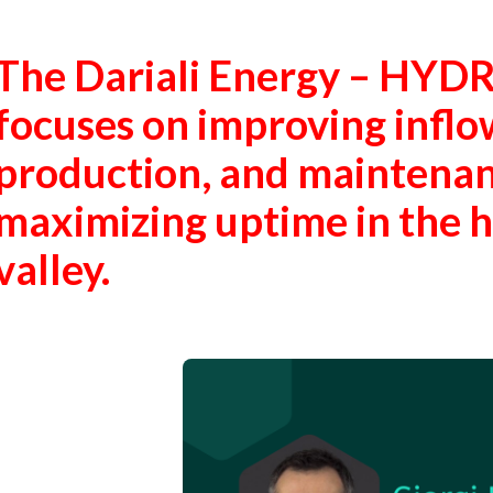
The Dariali Energy – HYD
focuses on improving inflo
production, and maintena
maximizing uptime in the h
valley.