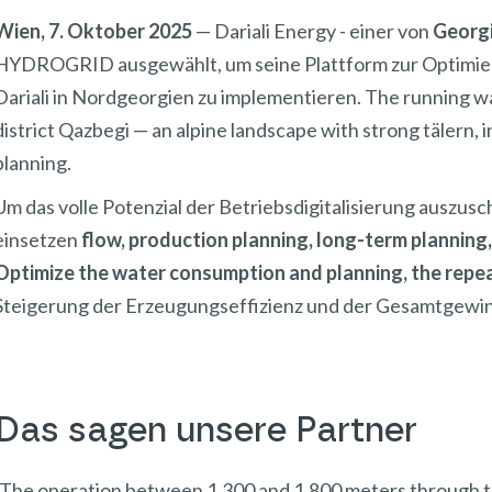
Wien, 7. Oktober 2025
— Dariali Energy - einer von
Georg
HYDROGRID ausgewählt, um seine Plattform zur Optimi
Dariali in Nordgeorgien zu implementieren. The running wat
district Qazbegi — an alpine landscape with strong tälern, 
planning.
Um das volle Potenzial der Betriebsdigitalisierung auszu
einsetzen
flow, production planning, long-term planning,
Optimize the water consumption and planning, the repe
Steigerung der Erzeugungseffizienz und der Gesamtgewi
Das sagen unsere Partner
„The operation between 1.300 and 1.800 meters through th