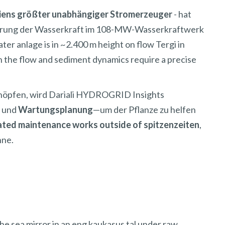
iens größter unabhängiger Stromerzeuger
- hat
erung der Wasserkraft im 108-MW-Wasserkraftwerk
er anlage is in ~2.400 m height on flow Tergi in
in the flow and sediment dynamics require a precise
schöpfen, wird Dariali HYDROGRID Insights
und
Wartungsplanung
—um der Pflanze zu helfen
ated maintenance works outside of spitzenzeiten
,
nne.
e sea mirror in an eng kaukasus tal under raw