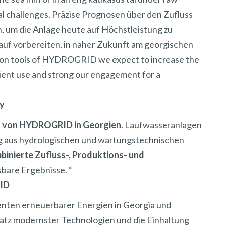
al challenges. Präzise Prognosen über den Zufluss
h, um die Anlage heute auf Höchstleistung zu
auf vorbereiten, in naher Zukunft am georgischen
tion tools of HYDROGRID we expect to increase the
cient use and strong our engagement for a
gy
kt von HYDROGRID in Georgien
. Laufwasseranlagen
ung aus hydrologischen und wartungstechnischen
inierte Zufluss-, Produktions- und
bare Ergebnisse. “
RID
zenten erneuerbarer Energien in Georgia und
atz modernster Technologien und die Einhaltung