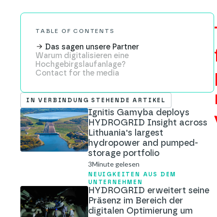
TABLE OF CONTENTS
Das sagen unsere Partner
Warum digitalisieren eine
Hochgebirgslaufanlage?
Contact for the media
IN VERBINDUNG STEHENDE ARTIKEL
Ignitis Gamyba deploys
HYDROGRID Insight across
Lithuania's largest
hydropower and pumped-
storage portfolio
3
Minute gelesen
NEUIGKEITEN AUS DEM
UNTERNEHMEN
HYDROGRID erweitert seine
Präsenz im Bereich der
digitalen Optimierung um