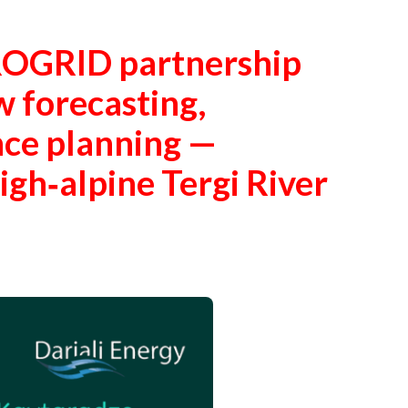
ROGRID partnership
w forecasting,
nce planning —
igh‑alpine Tergi River