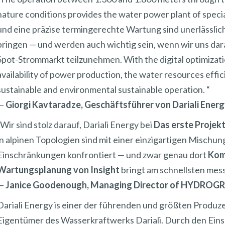
nature conditions provides the water power plant of speci
und eine präzise termingerechte Wartung sind unerlässlic
bringen — und werden auch wichtig sein, wenn wir uns dar
Spot-Strommarkt teilzunehmen. With the digital optimiza
availability of power production, the water resources effi
sustainable and environmental sustainable operation. “
—
Giorgi Kavtaradze, Geschäftsführer von Dariali Ener
„Wir sind stolz darauf, Dariali Energy bei
Das erste Proje
in alpinen Topologien sind mit einer einzigartigen Misch
Einschränkungen konfrontiert — und zwar genau dort
Komb
Wartungsplanung von Insight
bringt am schnellsten mess
—
Janice Goodenough, Managing Director of HYDROG
Dariali Energy is einer der führenden und größten Produ
Eigentümer des Wasserkraftwerks Dariali. Durch den Eins