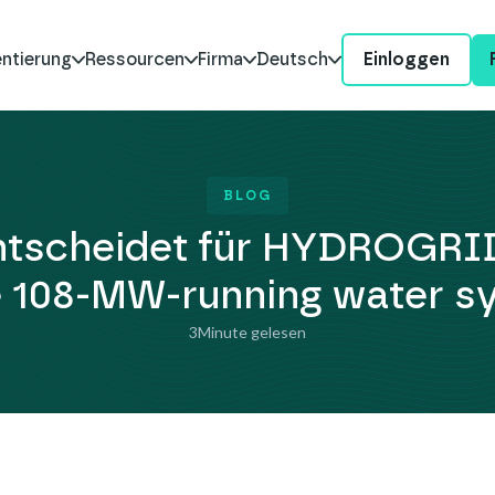
ntierung
Ressourcen
Firma
Deutsch
Einloggen
BLOG
ntscheidet für HYDROGRID,
e 108-MW‑running water s
3
Minute gelesen