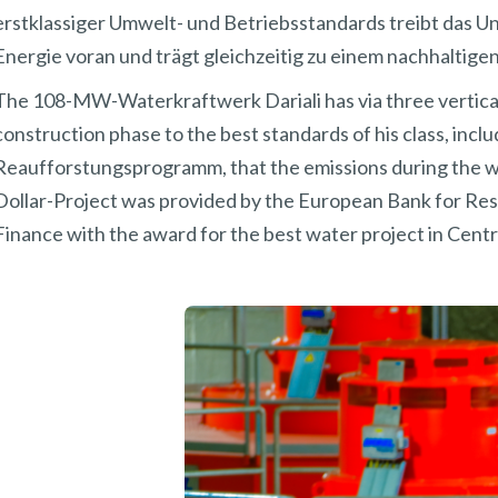
erstklassiger Umwelt- und Betriebsstandards treibt das
Energie voran und trägt gleichzeitig zu einem nachhaltig
The 108-MW-Waterkraftwerk Dariali has via three vertica
construction phase to the best standards of his class, inclu
Reaufforstungsprogramm, that the emissions during the wh
Dollar-Project was provided by the European Bank for R
Finance with the award for the best water project in Centr