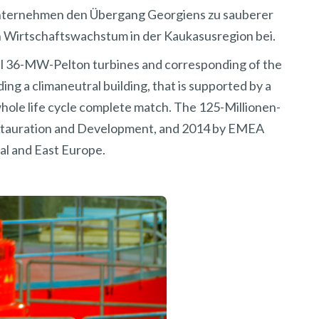
 Unternehmen den Übergang Georgiens zu sauberer
en Wirtschaftswachstum in der Kaukasusregion bei.
l 36-MW-Pelton turbines and corresponding of the
ding a climaneutral building, that is supported by a
ole life cycle complete match. The 125-Millionen-
estauration and Development, and 2014 by EMEA
al and East Europe.